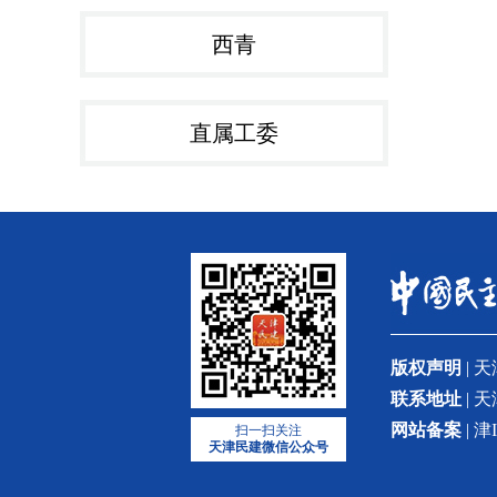
西青
直属工委
版权声明
| 
联系地址
| 
网站备案
| 津
扫一扫关注
天津民建微信公众号