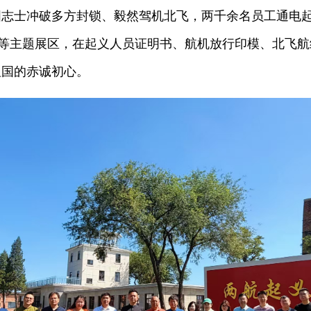
爱国志士冲破多方封锁、毅然驾机北飞，两千余名员工通电
伟业”等主题展区，在起义人员证明书、航机放行印模、北飞
祖国的赤诚初心。