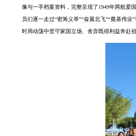
像与一手档案资料，完整呈现了1949年两航
员们逐一走过“密筹义举”“奋翼北飞”“奠基
时局动荡中坚守家国立场、舍弃既得利益奔赴