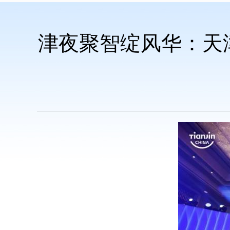
津夜聚智绽风华：天津