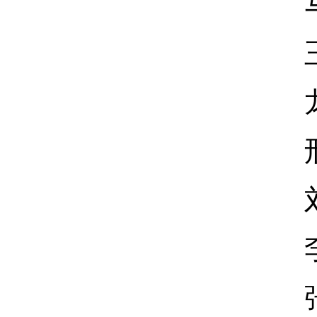
马作
王巨
龙 
邢 
刘晓
李富
张建