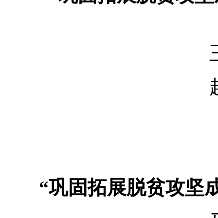
王钺
赵昌
“巩固拓展脱贫攻坚成