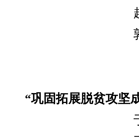
赵 
郭保
“巩固拓展脱贫攻坚成
于 