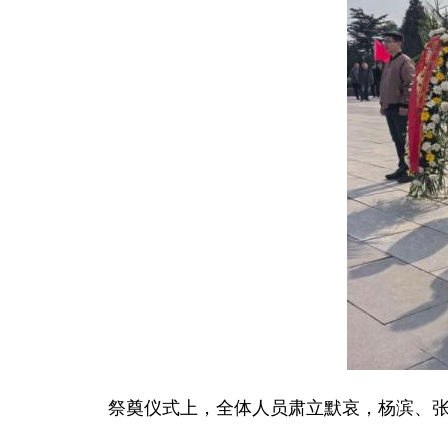
祭奠仪式上，全体人员肃立默哀，杨滨、张尔