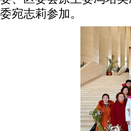
委宛志莉参加。