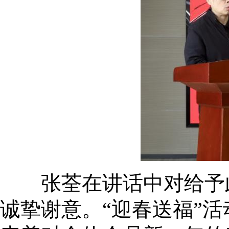
张荃在讲话中对给予此
诚挚谢意。“迎春送福”