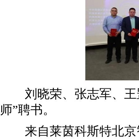
刘晓荣、张志军、王罡
师”聘书。
来自莱茵科斯特北京智