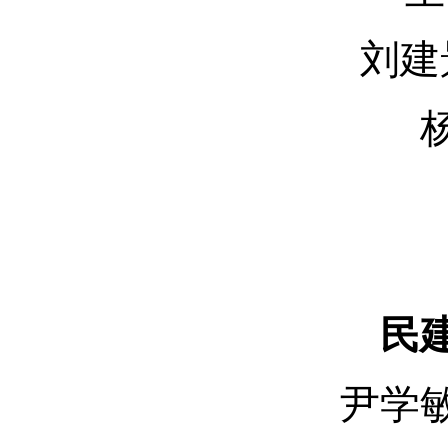
刘建
民
尹学