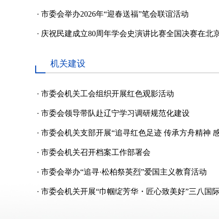
·
市委会举办2026年“迎春送福”笔会联谊活动
·
庆祝民建成立80周年学会史演讲比赛全国决赛在北
机关建设
·
市委会机关工会组织开展红色观影活动
·
市委会领导带队赴辽宁学习调研规范化建设
·
市委会机关支部开展“追寻红色足迹 传承方舟精神 
·
市委会机关召开档案工作部署会
·
市委会举办“追寻·松柏祭英烈”爱国主义教育活动
·
市委会机关开展“巾帼绽芳华・匠心致美好”三八国